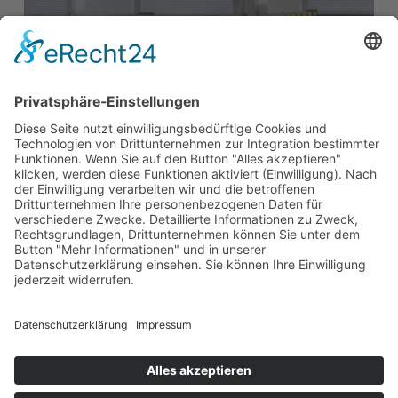
Möchten Sie
mehr erfahren?
Meißner GmbH Toranlagen
Meißner GmbH Toranlagen
Robert-Koch-Straße 5
DE-77694 Kehl-Auenheim
T:
+49 (0) 78 51 / 91 61 – 0
M:
info@meissner-gmbh.de