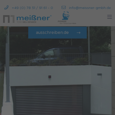
+49 (0) 78 51 / 91 61 – 0
info@meissner-gmbh.de
ausschreiben.de