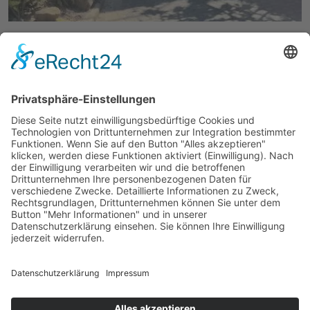
Möchten Sie
mehr erfahren?
Meißner GmbH Toranlagen
Meißner GmbH Toranlagen
Robert-Koch-Straße 5
DE-77694 Kehl-Auenheim
T:
+49 (0) 78 51 / 91 61 – 0